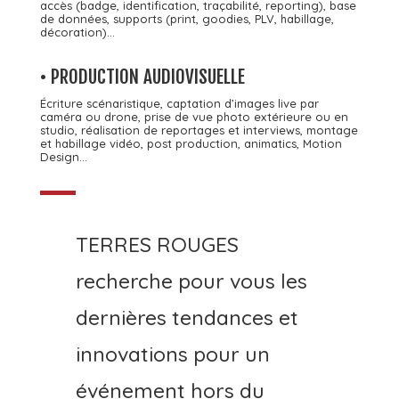
accès (badge, identification, traçabilité, reporting), b
ase
de données, s
upports (print, goodies, PLV, habillage,
décoration)…
• PRODUCTION AUDIOVISUELLE
Écriture scénaristique, c
aptation d’images live par
caméra ou drone, p
rise de vue photo extérieure ou en
studio, r
éalisation de reportages et interviews, m
ontage
et habillage vidéo, p
ost production, a
nimatics, M
otion
Design…
TERRES ROUGES
recherche pour vous les
dernières tendances et
innovations pour un
événement hors du