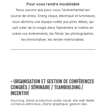
Pour vous rendre inoubliable
Nous savons que pour vous, l’évènementiel est
source de stress. Energ »tique, électrique et lumineuse,
nous abritons une équipe rodée aux pires délais, qui
sait créer de la magie dans l’éphémère et mettre en
scène vos évènements, les filmer, les photographier,
les immortaliser, les rendre mémorables.
• ORGANISATION ET G
ESTION DE CONFÉRENCES
CONGRÈS / SÉMINAIRE / T
EAMBUILDING /
INCENTIVE
Sourcing, s
tand, p
roduction audio visuel, s
ite web dédié,
c
ontenus éditoriaux, c
harte graphique, g
estion des