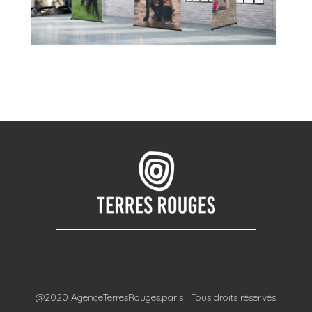
@2020 AgenceTerresRouges.paris I Tous droits réservés